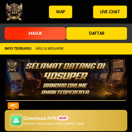
WAP
LIVE CHAT
MASUK
DAFTAR
AME GAME TERBARU & MENARIK
INFO TERBARU
ME!
Download APK
NEW!
Mainkan semua game, lebih stabil & cepat!