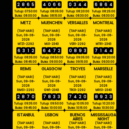
2
8
6
5
4
0
6
6
0
3
4
4
6
8
6
4
Tutup: 07:50:00
Tutup: 08:05:00
Tutup: 08:20:00
Tutup: 08:25:00
Buka: 08:00:00
Buka: 08:15:00
Buka: 08:30:00
Buka: 08:30:00
METZ
MUENCHEN
VERSAILLES
MONTREAL
(TIAP HARI)
(TIAP HARI)
(TIAP HARI)
(TIAP HARI)
Sun, 09-08-
Sun, 09-08-
Sun, 09-08-
Sun, 09-08-
2026
2026
2026
2026
MTZ1-2292
MU1-2343
VER1-2292
MTR1-2343
6
3
1
2
6
4
7
2
0
8
9
3
7
1
4
4
Tutup: 08:35:00
Tutup: 08:50:00
Tutup: 09:05:00
Tutup: 09:20:00
Buka: 08:45:00
Buka: 09:00:00
Buka: 09:15:00
Buka: 09:30:00
REIMS
GLASGOW
TROYES
MARSEILLE
(TIAP HARI)
(TIAP HARI)
(TIAP HARI)
(TIAP HARI)
Sun, 09-08-
Sun, 09-08-
Sun, 09-08-
Sun, 09-08-
2026
2026
2026
2026
RMS1-2292
GW1-2343
TRO1-2292
MRS1-2343
2
8
7
0
7
8
3
3
7
4
2
0
8
9
2
3
Tutup: 09:35:00
Tutup: 09:50:00
Tutup: 10:05:00
Tutup: 10:20:00
Buka: 09:45:00
Buka: 10:00:00
Buka: 10:15:00
Buka: 10:30:00
ISTANBUL
LISBON
BUENOS
MISSISSAUGA
AIRES
NIGHT
(TIAP HARI)
(TIAP HARI)
(TIAP HARI)
(TIAP HARI)
Sun, 09-08-
Sun, 09-08-
Sun, 09-08-
Sun, 09-08-