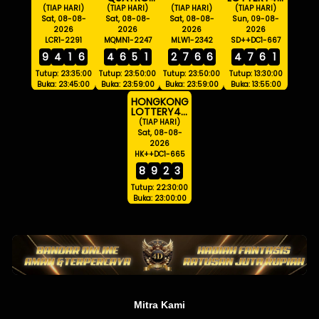
00:00 WIB
DISKON
(TIAP HARI)
(TIAP HARI)
(TIAP HARI)
(TIAP HARI)
Sat, 08-08-
Sat, 08-08-
Sat, 08-08-
Sun, 09-08-
2026
2026
2026
2026
LCR1-2291
MQMN1-2247
MLW1-2342
SD++DC1-667
9
4
1
6
4
6
5
1
2
7
6
6
4
7
6
1
Tutup: 23:35:00
Tutup: 23:50:00
Tutup: 23:50:00
Tutup: 13:30:00
Buka: 23:45:00
Buka: 23:59:00
Buka: 23:59:00
Buka: 13:55:00
HONGKONG
LOTTERY4D
DISKON
(TIAP HARI)
Sat, 08-08-
2026
HK++DC1-665
8
9
2
3
Tutup: 22:30:00
Buka: 23:00:00
Mitra Kami