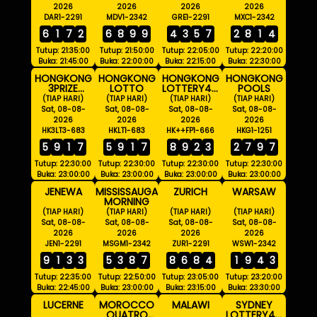
2026
2026
2026
2026
DAR1-2291
MDV1-2342
GRE1-2291
MXC1-2342
6
1
7
2
6
8
9
9
4
3
5
7
2
8
1
4
Tutup: 21:35:00
Tutup: 21:50:00
Tutup: 22:05:00
Tutup: 22:20:00
Buka: 21:45:00
Buka: 22:00:00
Buka: 22:15:00
Buka: 22:30:00
HONGKONG
HONGKONG
HONGKONG
HONGKONG
3PRIZE
LOTTO
LOTTERY4D
POOLS
LOTTO
FULLPRIZE
(TIAP HARI)
(TIAP HARI)
(TIAP HARI)
(TIAP HARI)
Sat, 08-08-
Sat, 08-08-
Sat, 08-08-
Sat, 08-08-
2026
2026
2026
2026
HK3LT3-683
HKLT1-683
HK++FP1-666
HKG1-1251
5
9
1
7
5
9
1
7
8
9
2
3
2
7
9
7
Tutup: 22:30:00
Tutup: 22:30:00
Tutup: 22:30:00
Tutup: 22:30:00
Buka: 23:00:00
Buka: 23:00:00
Buka: 23:00:00
Buka: 23:00:00
JENEWA
MISSISSAUGA
ZURICH
WARSAW
MORNING
(TIAP HARI)
(TIAP HARI)
(TIAP HARI)
(TIAP HARI)
Sat, 08-08-
Sat, 08-08-
Sat, 08-08-
Sat, 08-08-
2026
2026
2026
2026
JEN1-2291
MSGM1-2342
ZUR1-2291
WSW1-2342
9
1
3
3
5
3
8
7
8
6
8
4
1
9
4
3
Tutup: 22:35:00
Tutup: 22:50:00
Tutup: 23:05:00
Tutup: 23:20:00
Buka: 22:45:00
Buka: 23:00:00
Buka: 23:15:00
Buka: 23:30:00
LUCERNE
MOROCCO
MALAWI
SYDNEY
QUATRO
LOTTERY4D