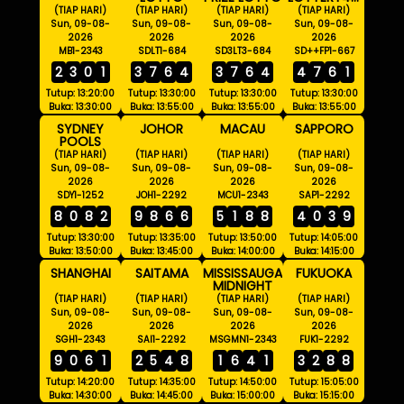
FULLPRIZE
(TIAP HARI)
(TIAP HARI)
(TIAP HARI)
(TIAP HARI)
Sun, 09-08-
Sun, 09-08-
Sun, 09-08-
Sun, 09-08-
2026
2026
2026
2026
MB1-2343
SDLT1-684
SD3LT3-684
SD++FP1-667
2
3
0
1
3
7
6
4
3
7
6
4
4
7
6
1
Tutup: 13:20:00
Tutup: 13:30:00
Tutup: 13:30:00
Tutup: 13:30:00
Buka: 13:30:00
Buka: 13:55:00
Buka: 13:55:00
Buka: 13:55:00
SYDNEY
JOHOR
MACAU
SAPPORO
POOLS
(TIAP HARI)
(TIAP HARI)
(TIAP HARI)
(TIAP HARI)
Sun, 09-08-
Sun, 09-08-
Sun, 09-08-
Sun, 09-08-
2026
2026
2026
2026
SDY1-1252
JOH1-2292
MCU1-2343
SAP1-2292
8
0
8
2
9
8
6
6
5
1
8
8
4
0
3
9
Tutup: 13:30:00
Tutup: 13:35:00
Tutup: 13:50:00
Tutup: 14:05:00
Buka: 13:50:00
Buka: 13:45:00
Buka: 14:00:00
Buka: 14:15:00
SHANGHAI
SAITAMA
MISSISSAUGA
FUKUOKA
MIDNIGHT
(TIAP HARI)
(TIAP HARI)
(TIAP HARI)
(TIAP HARI)
Sun, 09-08-
Sun, 09-08-
Sun, 09-08-
Sun, 09-08-
2026
2026
2026
2026
SGH1-2343
SAI1-2292
MSGMN1-2343
FUK1-2292
9
0
6
1
2
5
4
8
1
6
4
1
3
2
8
8
Tutup: 14:20:00
Tutup: 14:35:00
Tutup: 14:50:00
Tutup: 15:05:00
Buka: 14:30:00
Buka: 14:45:00
Buka: 15:00:00
Buka: 15:15:00